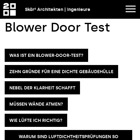
Skär² Architekten | Ingenieure
Blower Door Test
WAS IST EIN BLOWER-DOOR-TEST?
ZEHN GRÜNDE FÜR EINE DICHTE GEBÄUDEHÜLLE
NEBEL DER KLARHEIT SCHAFFT
MÜSSEN WÄNDE ATMEN?
WIE LÜFTE ICH RICHTIG?
WARUM SIND LUFTDICHTHEITSPRÜFUNGEN SO