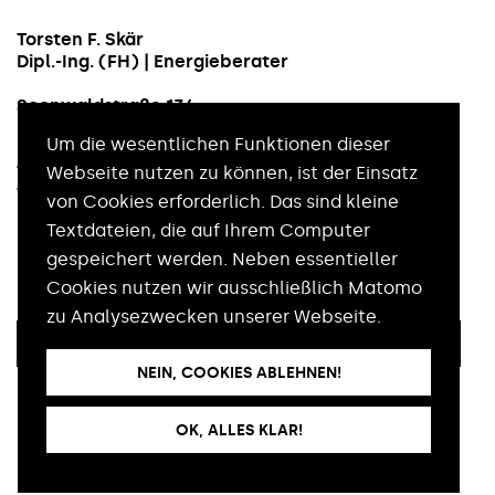
Torsten F. Skär
Dipl.-Ing. (FH) | Energieberater
Soonwaldstraße 134
55566 Bad Sobernheim
Um die wesentlichen Funktionen dieser
Telefon: 06751 92 42 70
Webseite nutzen zu können, ist der Einsatz
Telefax: 06751 77 20
von Cookies erforderlich. Das sind kleine
Textdateien, die auf Ihrem Computer
E-Mail:
mail@skaer.net
gespeichert werden. Neben essentieller
Cookies nutzen wir ausschließlich Matomo
zu Analysezwecken unserer Webseite.
COOKIES
IMPRESSUM
DATENSCHUTZ (PDF)
NEIN, COOKIES ABLEHNEN!
OK, ALLES KLAR!